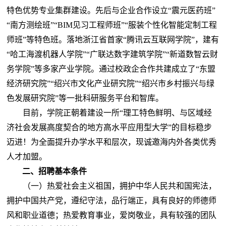
特色优势专业集群建设。先后与企业合作设立“震元医药班”
“南方测绘班”“BIM见习工程师班”“服装个性化智能定制工程
师班”等特色班。落地浙江省首家“腾讯云互联网学院”，建有
“哈工海渡机器人学院”“广联达数字建筑学院”“新道数智云财
务学院”等多家产业学院。通过校政企合作共建成立了“东盟
经济研究院”“绍兴市文化产业研究院”“绍兴市乡村振兴与绿
色发展研究院”等一批科研服务平台和智库。
目前，
学院正
朝着建设一所
“理工特色鲜明、与区域经
济社会发展高度契合的地方高水平应用型大学”的目标稳步
迈进！为全面提升办学水平和层次，现诚邀海内外各类优秀
人才加盟。
二、招聘基本条件
（一）热爱社会主义祖国，拥护中华人民共和国宪法，
拥护中国共产党，遵纪守法，品行端正，具有良好的师德师
风和职业道德；热爱教育事业，爱岗敬业，具有较强的团队