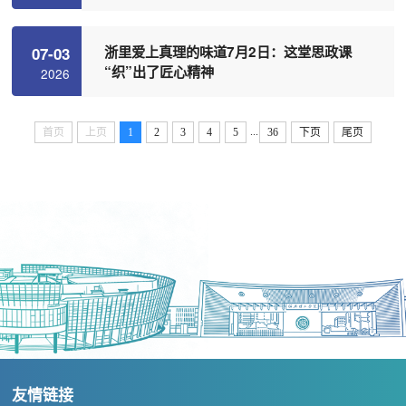
浙里爱上真理的味道7月2日：这堂思政课
07-03
“织”出了匠心精神
2026
...
首页
上页
1
2
3
4
5
36
下页
尾页
友情链接