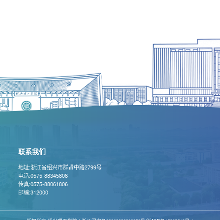
联系我们
地址:浙江省绍兴市群贤中路2799号
电话:0575-88345808
传真:0575-88061806
邮编:312000