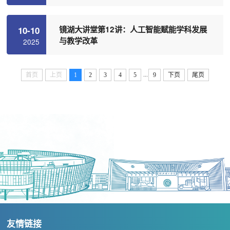
镜湖大讲堂第12讲：人工智能赋能学科发展
10-10
与教学改革
2025
...
首页
上页
1
2
3
4
5
9
下页
尾页
友情链接