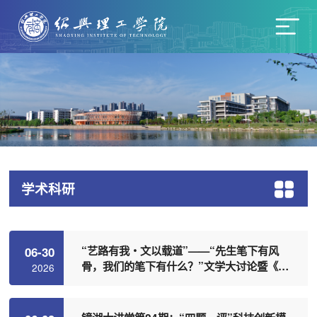
学术科研
“艺路有我・文以载道”——“先生笔下有风
06-30
骨，我们的笔下有什么？”文学大讨论暨《时
2026
空深处——诗话绍兴百景》新书发布会