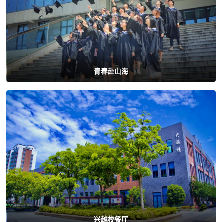
青春赴山海
兴越楼餐厅